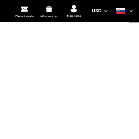
USD
Moje konto
Zľavový kupón
Mám voucher
3. Vaše údaje
Dátum odchodu
osím vyberte