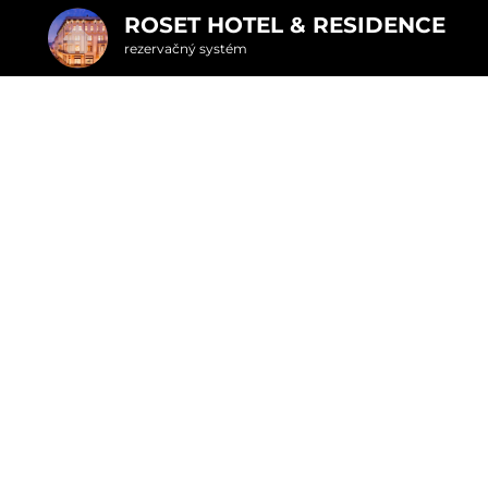
ROSET HOTEL & RESIDENCE
rezervačný systém
2. Doplnkové služby
u
rte
Pr